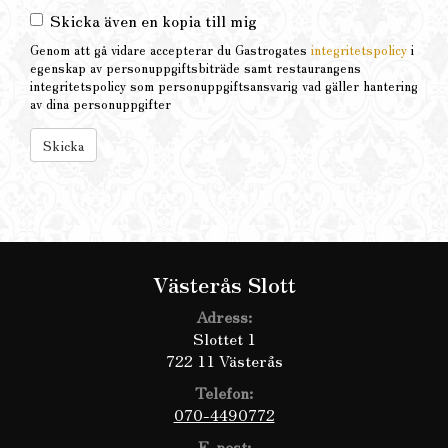
Skicka även en kopia till mig
Genom att gå vidare accepterar du Gastrogates
integritetspolicy
i
egenskap av personuppgiftsbiträde samt restaurangens
integritetspolicy som personuppgiftsansvarig vad gäller hantering
av dina personuppgifter
Skicka
Västerås Slott
Adress:
Slottet 1
722 11 Västerås
Telefon:
070-4490772
E-post: