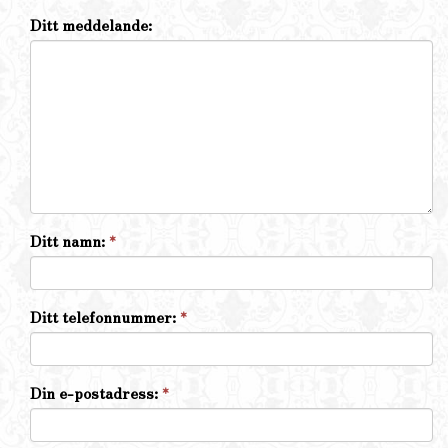
Ditt meddelande:
Ditt namn:
*
Ditt telefonnummer:
*
Din e-postadress:
*