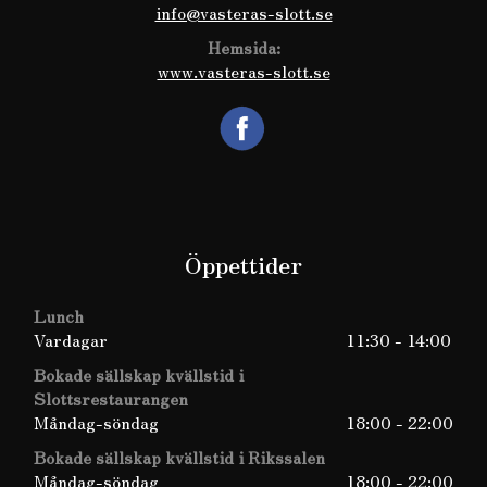
info@vasteras-slott.se
Hemsida:
www.vasteras-slott.se
Öppettider
Lunch
Vardagar
11:30 - 14:00
Bokade sällskap kvällstid i
Slottsrestaurangen
Måndag-söndag
18:00 - 22:00
Bokade sällskap kvällstid i Rikssalen
Måndag-söndag
18:00 - 22:00