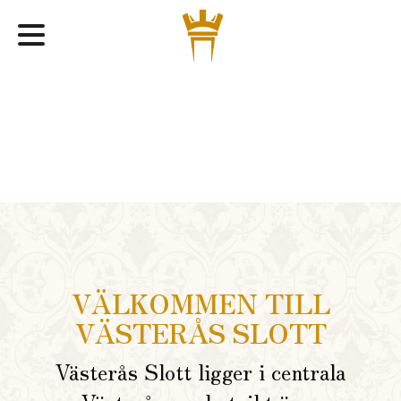
VÄLKOMMEN TILL
VÄSTERÅS SLOTT
Västerås Slott ligger i centrala